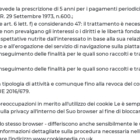
prevede la prescrizione di 5 anni per i pagamenti periodic
P.R. 29 Settembre 1973, n.600.;
e art. 6 lett. f) e considerando 47: il trattamento è nece
e non prevalgano gli interessi o i diritti e le libertà fo
spettative nutrite dall’interessato in base alla sua relazi
e all’erogazione del servizio di navigazione sulla piatt
seguimento delle finalità per le quali sono raccolti e tra
eguimento delle finalità per le quali sono raccolti e tra
a tipologia di attività e comunque fino alla revoca del con
 UE 2016/679.
preoccupazioni in merito all'utilizzo dei cookie Le è se
lla privacy all'interno del Suo browser al fine di blocca
llo stesso browser - differiscono anche sensibilmente l
nformazioni dettagliate sulla procedura necessaria nel
are l'indirizzo www.cookiepedia.co.uk.