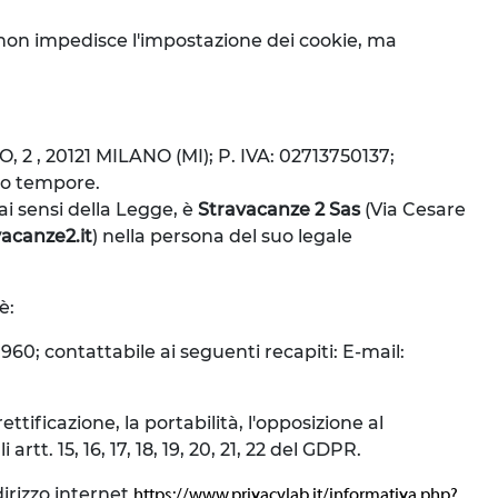
iò non impedisce l'impostazione dei cookie, ma
TO, 2 , 20121 MILANO (MI); P. IVA: 02713750137;
pro tempore.
 ai sensi della Legge, è
Stravacanze 2 Sas
(Via Cesare
acanze2.it
) nella persona del suo legale
è:
960; contattabile ai seguenti recapiti: E-mail:
ettificazione, la portabilità, l'opposizione al
tt. 15, 16, 17, 18, 19, 20, 21, 22 del GDPR.
irizzo internet
https://www.privacylab.it/informativa.php?