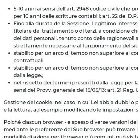
5-10 anni ai sensi dell’art. 2948 codice civile che 
per 10 anni delle scritture contabili; art. 22 del D.
Fino alla durata della Sessione. Legittimo interess
titolare del trattamento o di terzi, a condizione ch
dei dati personali, tenuto conto delle ragionevoli a
strettamente necessarie al funzionamento del sito 
stabilito per un arco di tempo non superiore al con
contrattuali;
stabilito per un arco di tempo non superiore al cons
dalla legge.;
nel rispetto dei termini prescritti dalla legge per l
sensi del Provv. generale del 15/05/13; art. 21 Reg.
Gestione dei cookie: nel caso in cui Lei abbia dubbi o 
e la lettura, ad esempio modificando le impostazioni su
Poiché ciascun browser - e spesso diverse versioni de
mediante le preferenze del Suo browser può trovare i
modalità di azione per i browser più comuni, può visit