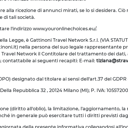
re alla ricezione di annunci mirati, se lo si desidera. C
 di tali società.
itare l'indirizzo www.youronlinechoices.eu/.
i della Legge, è Gattinoni Travel Network S.r.l. (VIA STATU
tinoni.it) nella persona del suo legale rappresentante 
oni Travel Network il Contitolare del trattamento dei dati,
4
; contattabile ai seguenti recapiti: E-mail:
tiziana@strav
(DPO) designato dal titolare ai sensi dell'art.37 del GDPR 
ella Repubblica 32 , 20124 Milano (MI); P. IVA: 10557200
ne (diritto all'oblio), la limitazione, l'aggiornamento, la r
n generale può esercitare tutti i diritti previsti dagli ar
giornata della presente informativa collegandosi all'ind