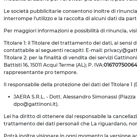
Le società pubblicitarie consentono inoltre di rinuncia
interrompe l'utilizzo e la raccolta di alcuni dati da parte
Per maggiori informazioni e possibilità di rinuncia, vis
Titolare 1: il Titolare del trattamento dei dati, ai sens
contattabile ai seguenti recapiti: E-mail: privacy@gat
Titolare 2: per la finalità di vendita dei servizi Gattin
Battisti 16, 15011 Acqui Terme (AL); P. IVA:
0167075006
rappresentante pro tempore.
Il responsabile della protezione dei dati del Titolare 1 
JAERA S.R.L. - Dott. Alessandro Simonassi (Piazza D
dpo@gattinoni.it).
Lei ha diritto di ottenere dal responsabile la cancellazio
trattamento dei dati personali che La riguardano, nonché i
Potrà inoltre visionare in ogni momento la versione ag