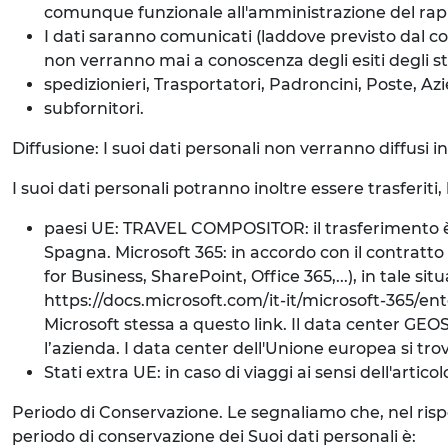
comunque funzionale all'amministrazione del rap
I dati saranno comunicati (laddove previsto dal co
non verranno mai a conoscenza degli esiti degli ste
spedizionieri, Trasportatori, Padroncini, Poste, Azi
subfornitori.
Diffusione: I suoi dati personali non verranno diffusi 
I suoi dati personali potranno inoltre essere trasferiti,
paesi UE: TRAVEL COMPOSITOR: il trasferimento è d
Spagna. Microsoft 365: in accordo con il contratto d
for Business, SharePoint, Office 365,...), in tale s
https://docs.microsoft.com/it-it/microsoft-365/
Microsoft stessa a questo link. Il data center GEOS
l’azienda. I data center dell'Unione europea si trov
Stati extra UE: in caso di viaggi ai sensi dell'artic
Periodo di Conservazione. Le segnaliamo che, nel rispetto
periodo di conservazione dei Suoi dati personali è: