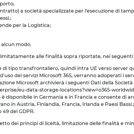
porto;
ntratto) a società specializzate per l'esecuzione di tam
ssi.;
ende per la Logistica;
in alcun modo.
 limitatamente alle finalità sopra riportate, nei seguenti 
i tipo transfrontaliero, quindi intra UE verso server q
’uso dei servizi Microsoft 365, verranno adoperati i serv
ituazione Microsoft archivierà i seguenti Dati della Societ
enterprise/eu-data-storage-locations?view=o365-worldwi
 è disponibile in Germania e in Francia e consente di arch
ano in Austria, Finlandia, Francia, Irlanda e Paesi Bassi.
olo 49 del GDPR.
 dei principi di liceità, limitazione delle finalità e mini