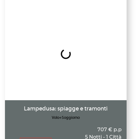
Lampedusa: spiagge e tramonti
Volo+Soggiorno
707 € p.p
5 Notti - 1 Città